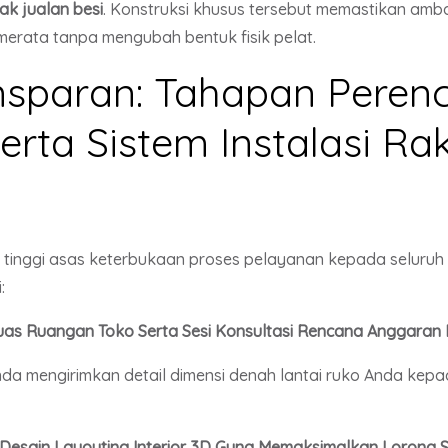
rak jualan besi
. Konstruksi khusus tersebut memastikan a
erata tanpa mengubah bentuk fisik pelat.
ansparan: Tahapan Pere
Serta Sistem Instalasi Ra
g tinggi asas keterbukaan proses pelayanan kepada seluru
:
Luas Ruangan Toko Serta Sesi Konsultasi Rencana Anggara
da mengirimkan detail dimensi denah lantai ruko Anda kepa
esain Layouting Interior 3D Guna Memaksimalkan Lorong Si