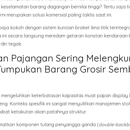
selamatan barang dagangan bernilai tinggi? Tentu saja ti
 merupakan solusi komersial paling taktis saat ini.
ja kokoh dengan sistem kuncian braket lima titik terintegra
ini secara langsung meredam getaran konstan kendaraan be
diri tegak.
an Pajangan Sering Melengk
Tumpukan Barang Grosir Sem
 mengeluhkan keterbatasan kapasitas muat papan display 
ng. Konteks spesifik ini sangat menyulitkan manajemen sto
kibat ketakutan akan patahnya struktur.
atkan komponen tulang penyangga ganda (
double-backb