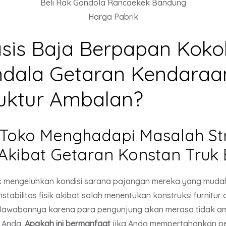
Beli Rak Gondola Rancaekek Bandung
Harga Pabrik
sis Baja Berpapan Kok
dala Getaran Kendaraa
uktur Ambalan?
k Toko Menghadapi Masalah St
kibat Getaran Konstan Truk B
k mengeluhkan kondisi sarana pajangan mereka yang mudah g
bilitas fisik akibat salah menentukan konstruksi furnitur dar
awabannya karena para pengunjung akan merasa tidak ama
 Anda.
Apakah ini bermanfaat
jika Anda mempertahankan p