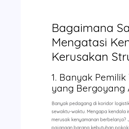
Bagaimana Sa
Mengatasi Ken
Kerusakan Str
1. Banyak Pemili
yang Bergoyang A
Banyak pedagang di koridor logisti
sewaktu-waktu. Mengapa kendala insta
merusak kenyamanan berbelanja? J
pajangan barang kebutuhan pokok